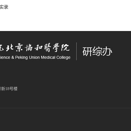
实录
新18号楼