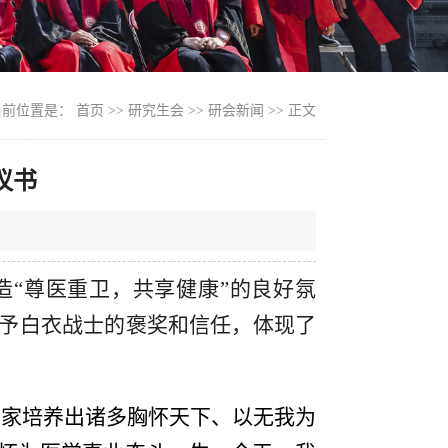
当前位置是：
首页
>>
研究生会
>>
研会新闻
>> 正文
议书
营造“尊医重卫，共享健康”的良好氛
予白衣战士的褒奖和信任，体现了
国家培养出诸多胸怀天下、以无我为