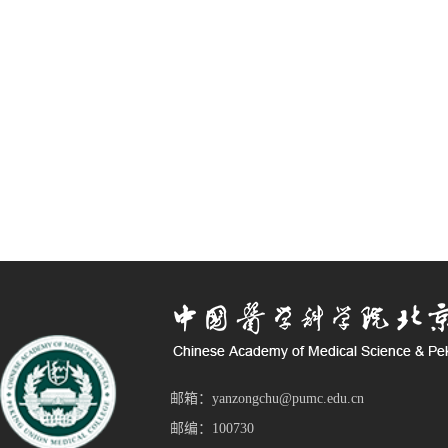
邮箱：yanzongchu@pumc.edu.cn
邮编：100730