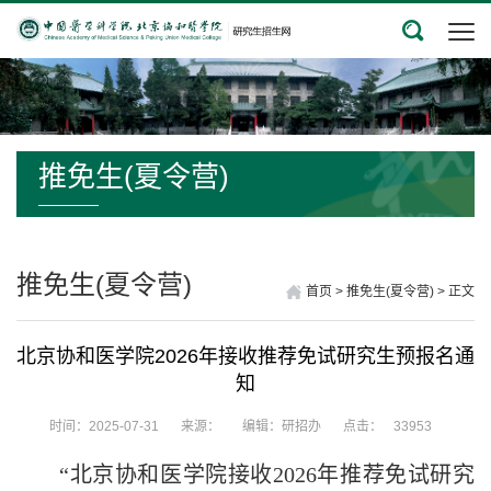
推免生(夏令营)
推免生(夏令营)
首页
>
推免生(夏令营)
>
正文
北京协和医学院2026年接收推荐免试研究生预报名通
知
时间：2025-07-31
来源：
编辑：研招办
点击：
33953
“北京协和医学院
接收
202
6
年推
荐
免
试研究