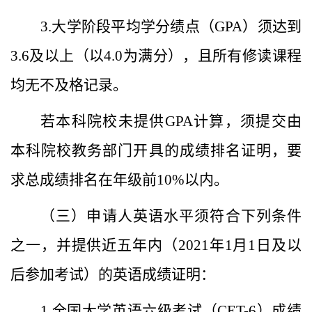
3.
大学阶段平均学分绩点（
GPA
）须达到
3.6
及以上（以
4.0
为满分），且
所有修读课程
均无不及格记录
。
若本科院校未提供
GPA
计算，须提交由
本科院校教务部门开具的成绩排名证明，要
求总成绩排名在年级前
10%
以内。
（三）申请人英语水平须符合下列条件
之一，并提供近五年内（
2021
年
1
月
1
日及以
后参加考试）的英语成绩证明：
1.
全国大学英语六级考试（
CET-6
）成绩