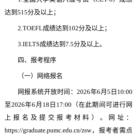
达到
515
分及以上；
2.TOEFL
成绩达到
102
分及以上；
3.IELTS
成绩
达到
7.5
分及以上。
四
、
报考程序
（一）网
络
报名
网报系统开放时间
：
2026
年
6
月
5
日
1
0
:00
至
2026
年
6
月
18
日
1
7
:00
（
在此期间
可进行
网
上报名
及
提交报考材料）。网址：
https://graduate.pumc.edu.cn/zsw
，
报考者需
点