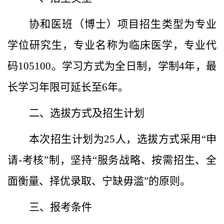
协和医
班
（博士）
项目招生类型为专业
学位研究生，专业名称为临床医学，专业代
码
105100
。学习方式为全日制，学制
4
年，最
长学习年限可延长至
6
年。
二、选拔方式
及招生计划
本次招生计划为
2
5
人，选拔方式
采用
“
申
请
-
考核
”
制，
坚持
“
服务战略、
按需招生、全
面衡量、择优录取
、
宁缺毋滥
”
的原则
。
三
、
报考
条件