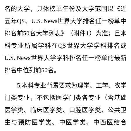
名的大学，具体榜单年份及大学范围以《近
五年
QS
、
U.S.
News
世界大学排名任一榜单中
排名前
50
名大学列表》（附件
1
）为准；且本
科专业所属学科在
QS
世界大学学科排名或
U.S.
News
世界大学学科排名任一榜单的最新
排名中位列前
50
名。
5.
本科
专业背景要求为
理
学
、工
学
、农
学
门类
专业
，
不包括医学门类各专业（含基础
医学类、临床医学类、口腔医学类、公共卫
生与预防医学类、中医学类、中西医结合