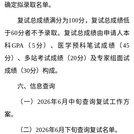
确定拟录取名单。
复试总成绩满分为
100
分，复试总成绩低
于
60
分者不予录取。复试总成绩由
申请人本
科
GPA
（
5
分）、
医学预科笔试成绩
（
45
分）
、多站考试成绩
（
20
分）
及专家组面试
成绩
（
30
分）
构成。
六
、
信息
查询
（
一）
2026
年
6
月
中
旬
查询复试工作方
案。
（
二）
2026
年
6
月
下旬
查询复试名单。