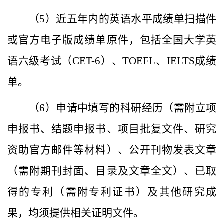
（
5
）近五年内的
英语
水平
成绩单扫描件
或
官方电子版成绩单原件
，
包括
全国大学英
语六级考试（
CET-6
）
、
TOEFL
、
IELTS
成绩
单。
（
6
）申请中填写的科研经历（需附立项
申报书、结题申报书、项目批复文件、研究
资助官方邮件等材料）、公开刊物发表文章
（需附期刊封面、目录及文章全文）、已取
得的专利（需附专利证书）及其他研究成
果，均须提供相关证明文件。