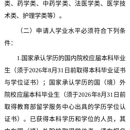
类、药学类、中药学类、法医学类、医学技
术类、护理学类等）
。
（二）申请人学业水平必须符合下列条
件：
1.
国家承认学历的国内院校应届本科毕业
生（
须于
2026
年
8
月
31
日前取得本科
毕业证书
与
学位证书
）；国家承认学历的国（境）外
院校应届本科毕业生（
须于
2026
年
8
月
31
日前
取得
教育部留
学服务
中心出具的学历学位认
证书
）。已获得本科学历和学位的人员，其