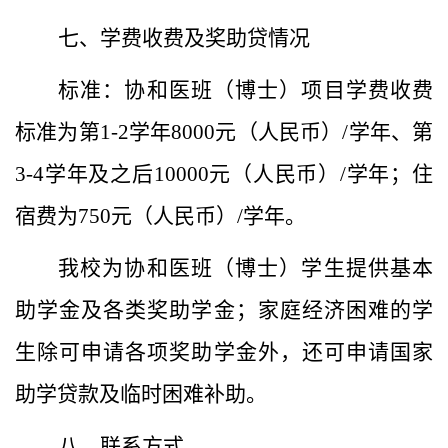
七
、学费收费
及奖助贷情况
标准：
协和
医
班
（博士）
项目学费收费
标准为第
1-2
学年
8000
元（人民币）
/
学年、第
3-4
学年及之后
10000
元（人民币）
/
学年；住
宿费为
750
元（人民币）
/
学年。
我校为
协和
医
班
（博士）
学生提供基本
助学金及各类奖助学金；家庭经济困难的学
生除可申请各项奖助学金外，还可申请国家
助学贷款及临时困难补助。
八、
联系方式