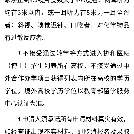
眼矫正到
4.8
镜片度数大于
400
度者；两耳听力
均在
3
米以内，或一耳听力在
5
米另一耳全聋
者；斜视、嗅觉迟钝、口吃者；对化学物品
有过敏反应者。
3.
不接受通过转学等方式进入
协和医
班
（博士）
招生
列表
所在高校，不接受通过中
外合作办学项目获得列表内所在高校的学历
学位。境外高校学历学位以教育部留学服务
中心认证为准。
4.
申请人须承诺所有申请材料真实有效，
如经查证出现不实材料，即取消报名及录取