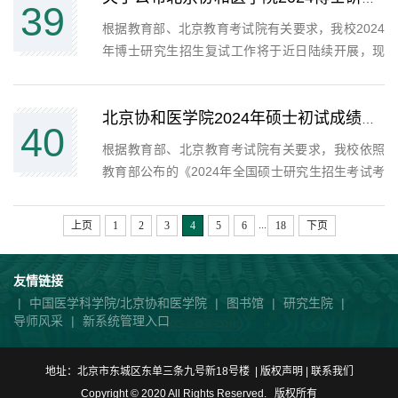
39
学、公共卫生应...
根据教育部、北京教育考试院有关要求，我校​2024
年博士研究生招生复试工作将于近日陆续开展，现
公布博士复试名单（附件）。博士研究生复试采取
差额复试，各学科专业根据招生简章公布的招生计
划与初审成绩上线人数确定具体复试比例（200-
北京协和医学院2024年硕士初试成绩上线排名查询通知
40
400%）及复试名单...
根据教育部、北京教育考试院有关要求，我校依照
教育部公布的《2024年全国硕士研究生招生考试考
生进入复试的初试成绩基本要求》(国家分数线)，制
定了《北京协和医学院2024年全国硕士研究生统一
...
上页
1
2
3
4
5
6
18
下页
入学考试考生进入复试的初试成绩基本要求》（见
附件）。请登录...
友情链接
|
中国医学科学院/北京协和医学院
|
图书馆
|
研究生院
|
导师风采
|
新系统管理入口
地址：北京市东城区东单三条九号新18号楼 | 版权声明 |
联系我们
Copyright © 2020 All Rights Reserved. 版权所有