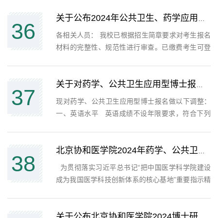
1.查询时间：2024年2月26日15:00至5月1日
23:59，上线前排名查询将在2月26日17:00后开
关于公布2024年公共卫生、药学应用型博士报名资格审核结果的通知
36
放。2.查询方式：考生成绩查询...
各相关人员： 我校已根据招生简章要求对考生报名
材料的完整性、规范性进行审查。已缴费考生可登
录我校研究生招生网
（http://graduate.pumc.edu.cn/zsw/）点击“博士生
报名入口”，登录后点击“提交报名材料”板块，查看
关于对药学、公共卫生应用型博士报名的补充通知
37
报名资格审核情况。 审核结果为“...
​现对药学、公共卫生应用型博士报名做以下调整：
一、英语水平 英语成绩不设年限要求，符合下列
条件之一： 1.全国大学英语六级考试（CET-6）成
绩在425分及以上；2.TOEFL考试成绩在80分及以
上；3.IELTS（A类）成绩在6.0分及以上；4.GRE考
北京协和医学院2024年药学、公共卫生应用型博士研究生招生通知
38
试成绩在305分...
为贯彻落实习近平总书记“把中国医学科学院建设
成为我国医学科技创新体系的核心基地”重要指示精
神，积极推进我校药学、公共卫生与预防医学双一
流学科建设，培养适应我国社会经济发展、医疗卫
生体制改革和发展需要并与国际接轨高层次的药
关于公布北京协和医学院2024博士研究生复试名单的通知