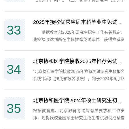
（均为全日制）。（二）专业学位研究生（均为全
日制）。二、招生方式（一）统考生：参加全国硕
士研究生统一招生考试的考生。（二）推免生：具
有推荐免试资格的优秀应届本科毕业生，详见我校
2025年接收优秀应届本科毕业生免试攻读硕士、博士学位研究生招生简章
33
《2025年接收优秀应...
​ 根据教育部2025年研究生招生工作有关规定，
我校接收达到所在学校推荐免试条件且获得推荐资
格的优秀应届本科毕业生，推荐学校必须为具有教
育部推免权的高校。均为全日制培养。一、接收类
型及相关要求（一）推荐免试直接攻读博士学位研
北京协和医学院接收2025年推荐免试研究生预报名通知（第三轮）
34
究生（简称：...
“北京协和医学院接收2025年推荐免试研究生预报名
系统”简称（推免预报名系统），将于2024年9月15
日00:00-9月30日24:00再次开放。欢迎各高校优秀
学子关注并踊跃报名。凡有意申报我校2025年推荐
免试研究生的学生，均需通过我校推免预报名系统
北京协和医学院2024年硕士研究生初试成绩查询公告
35
报名，报名成功...
根据教育部、北京教育考试院有关要求和工作安
排，现将我校全国硕士研究生招生考试初试成绩查
询及复查工作等事项公告如下：一、初试成绩查询