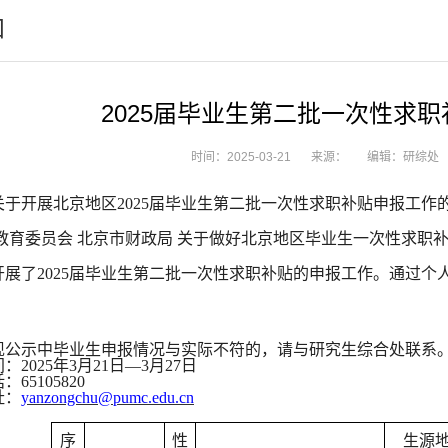
知
2025届毕业生第二批一次性求
时间：2025-03-21
来源：
编辑：研综处
关于开展北京地区
202
5
届毕业生第
二
批一次性求职补贴申报工作
教育委员会
北京市财政局
关于做好北京地区毕业生一次性求职
开展了
202
5
届毕业生第
二
批一次性求职补贴的申报工作。通过个
现公示中毕业生申报情况与实际不符的，请与研究生综合处联系
间：
202
5
年
3
月
21
日
—
3
月
27
日
话：
65105820
址：
yanzongchu@pumc.edu.cn
序
性
生源