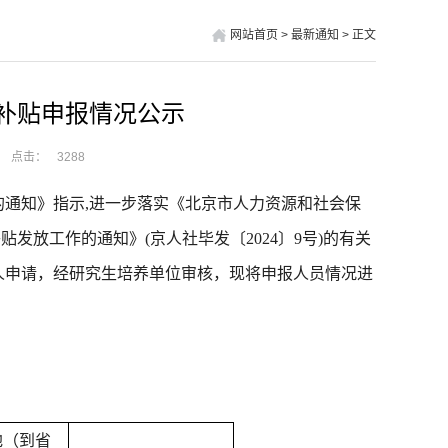
网站首页
>
最新通知
>
正文
职补贴申报情况公示
点击：
3288
的通知
》
指示
,进一步落实《北京市人力资源和社会保
补贴发放工作的通知》
(京人社毕发〔2024〕9号)
的
有关
人申请，经研究生培养单位审核，现将申报人员情况进
。
地（到省