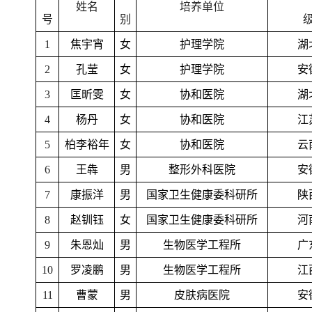
姓名
培养单位
号
别
1
焦宇宵
女
护理学院
湖
2
孔莹
女
护理学院
安
3
匡昕雯
女
协和医院
湖
4
杨丹
女
协和医院
江
5
柏李裕年
女
协和医院
云
6
王犇
男
整形外科医院
安
7
康振洋
男
国家卫生健康委科研所
陕
8
赵钏钰
女
国家卫生健康委科研所
河
9
朱恩灿
男
生物医学工程所
广
10
罗凌鹏
男
生物医学工程所
江
11
曹蒙
男
皮肤病医院
安