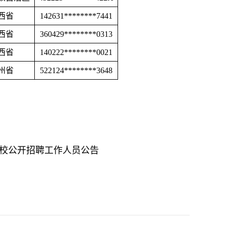
西省
142631********7441
西省
360429********0313
西省
140222********0021
州省
522124********3648
高校公开招聘工作人员公告