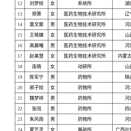
12
刘梦姣
女
系统所
湖
13
郑萧
女
医药生物技术研究所
辽
14
雷文聚
男
医药生物技术研究所
河
15
王萌婕
女
医药生物技术研究所
山
16
高晨曦
男
医药生物技术研究所
河
17
赵美慧
女
医药生物技术研究所
内蒙
18
连萌
女
动研所
山
19
陈军宁
男
药物所
陕
20
郝子姣
女
药物所
河
21
魏梦祥
男
药物所
河
22
张闯
男
药物所
四
23
朱风雨
男
药物所
河
24
蒙艺灵
女
基础所
广西壮