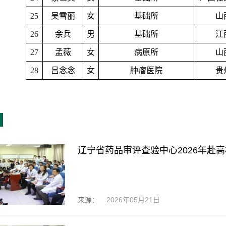
25
吴雪丽
女
基础所
山
26
余兵
男
基础所
江
27
孟薇
女
病原所
山
28
吕念念
女
肿瘤医院
贵
辽宁省药品审评查验中心2026年赴
来源：
2026年05月21日