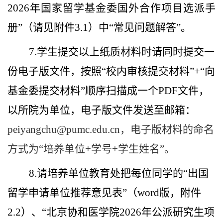
2026
年国家留学基金委国外合作项目选派手
册”（请见附件
3.1
）中“常见问题解答”。
7.
学生提交以上纸质材料时请同时提交一
份电子版文件，按照“校内审核提交材料”
+
“向
基金委提交材料”顺序扫描成一个
PDF
文件，
以所院为单位，电子版文件发送至邮箱：
peiyangchu@pumc.edu.cn
，电子版材料的命名
方式为“培养单位
+
学号
+
学生姓名”。
8.
请培养单位教育处把每位同学的“出国
留学申请单位推荐意见表”（
word
版，附件
2.2
）、“北京协和医学院
2026
年公派研究生项