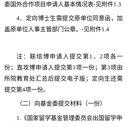
委国外合作项目申请人基本情况表
-
见附件
1.3
4
．定向博士生需提交原单位同意函，加
盖原单位人事主管部门公章。
-
见附件
1.4
注：联培博申请人提交第
1
、
2
项各一
份；直攻博申请人提交第
1
项一份；第
3
项由
所院教育处汇总后提交电子版；定向生还需
提交第
4
项一份。
（二）向基金委提交材料（一份）
1.
《国家留学基金管理委员会出国留学申