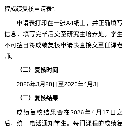
程成绩复核申请表
”
。
申请表打印在一张
A4
纸上，并正确填写
信息，填写完毕后交至研究生培养处。学生
不可擅自将成绩复核申请表直接交至任课老
师。
（二）复核时间
2026
年
3
月
20
日至
2026
年
4
月
3
日
（三）复核结果
成绩复核结果会在
2026
年
4
月
17
日之
后，统一电话通知学生。每门课程的成绩复