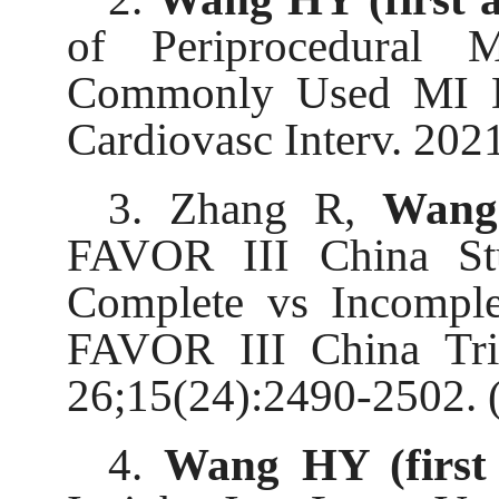
of Periprocedural M
Commonly Used MI De
Cardiovasc Interv. 202
3. Zhang R,
Wang 
FAVOR III China Stu
Complete vs Incomplet
FAVOR III China Tri
26;15(24):2490-2502. (
4.
Wang HY (first