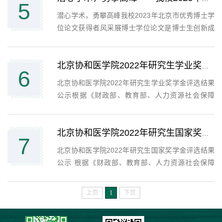
5
培养，提高博士生教育的质量，激励博士生开展原
潜心学术，勇攀高峰我校2023年北京市优秀博士学
创性的研究工作。希望以此为契机，鼓励各位同学
位论文获得者风采展博士学位论文是博士生创新成
刻苦钻研学术，勇攀科学高峰。在北京市教育委员
果的集中呈现，反映了高水平人才对于世界科技发
会、北京市学位委员会组织的2023年北京市优秀
展前沿和人类文明进步的重要关切。评选优秀博士
博...
学位论文，旨在加强高层次人才创新能力的培养，
北京协和医学院2022年研究生学业奖学金评选结果公示
6
提高博士生教育的质量，激励博士生开展原创性的
北京协和医学院2022年研究生学业奖学金评选结果
研究工作。希望以此为契机，鼓励各位同学刻苦钻
公示根据《财政部、教育部、人力资源社会保障
研学术，勇攀科学高峰。在北京市教育委员会、北
部、退役军人部、中央军委国防动员部关于印发<学
京市学位委员会组织的2023年北京市优秀博士学
生资助资金管理办法>的通知》（财教〔2021〕310
位...
号）《北京协和医学院研究生培养机制改革实施方
北京协和医学院2022年研究生国家奖学金评选结果公示
7
案（试行）》和《关于开展2022年研究生奖学金评
北京协和医学院2022年研究生国家奖学金评选结果
选工作的通知》（医科研发〔2022〕341号）要
公示 根据《财政部、教育部、人力资源社会保障
求，经过个人申请、单位评选、学校审核，形成
部、退役军人部、中央军委国防动员部关于印发<学
2022年北京协和医学院研究生学业奖学金获奖名
生资助资金管理办法>的通知》（财教〔2021〕310
上页
1
下页
单，共228...
号）《北京协和医学院研究生培养机制改革实施方
案（试行）》和《关于开展2022年研究生奖学金评