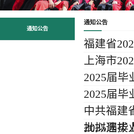
通知公告
通知公告
福建省20
上海市2
2025
2025
中共福建
批拟选拔
2025