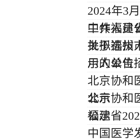
2024年
工作人员
中共福建省
批拟选拔
关于福州市
示的公告
用人单位
北京协和
公示
北京协和
公示
福建省20
中国医学