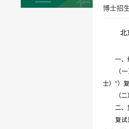
博士招
北
一、
（一
士）”）
（
二
二、
复试