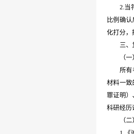
2.
当
比例确认
化
打分
，
三、
（一
所有
材料一致
罪证明）
科研经历
（二
1.
《