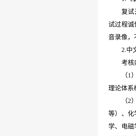
复试
试过程诚
音录像，
2.
中
考核
（
1
理论体系
（
2
等）、化
学、电磁