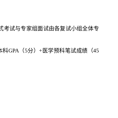
式考试与专家组
面试由
各
复试小组
全体
专
本科
GPA
（
5
分）
+
医学预科笔试成绩（
45
。