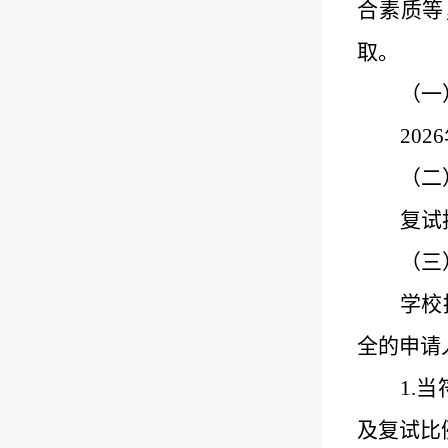
合素质等
取。
（一
2026
（二
复试
（
三
学校
全的申请
1.
当
及
复试比