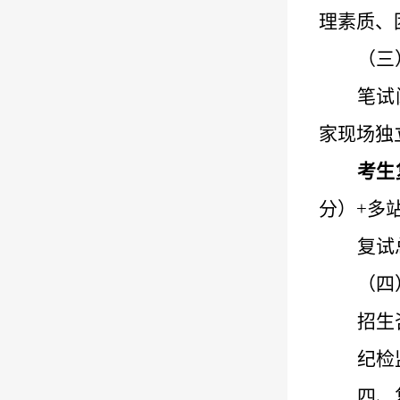
理素质、
（三
笔试
家现场独
考生
分）
+
多
复试
（四
招生
纪检
四
、