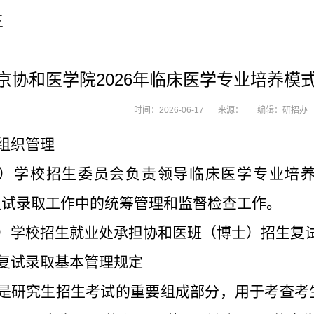
生
京协和医学院2026年临床医学专业培养模
时间：2026-06-17
来源：
编辑：研招办
组织管理
）
学
校招生
委员会
负责领导临床医学专业培
复试录取
工作中
的统筹
管理
和监督
检查
工作。
）
学校
招生
就业
处承担
协和医班
（博士）
招生复
复试录取基本管理规定
是研究生招生考试的重要组成部分，用于考查考