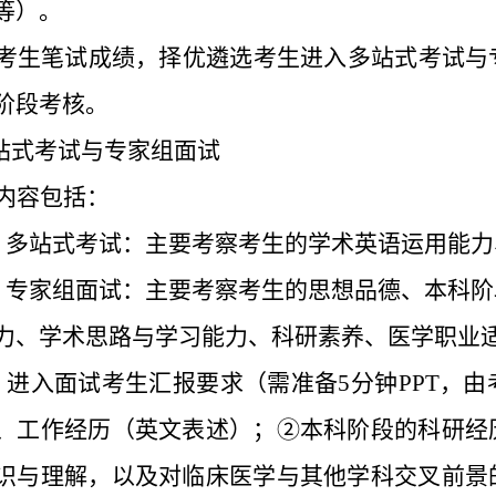
等）。
考生笔试成绩，择优遴选考生进入多站
式
考试与
阶段考核。
站式考试与专家组面试
内容包括：
）
多站式考试：主要考察
考生
的学术英语运用能力
）
专家组面试：主要考察
考生
的思想品德、本科阶
力、学术思路与学习能力、科研素养、医学职业
）
进入面试
考生
汇报要求（需准备
5
分钟
PPT
，由
、工作经历（英文表述）；
②
本科阶段的科研经
识与理解，以及对临床医学与其他学科交叉前景