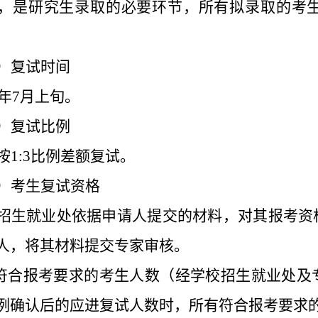
，是研究生录取的必要环节，所有拟录取的考
）复试时间
年
7
月
上旬。
）复试比例
按
1:3
比例差额复试。
）
考生复试资格
招生就业处依据申请人提交的材料，对其报考资
人，
将其
材料提交专家审核。
符合报考要求
的考生人数（经学校
招生就业处
及
例
确认后的应进复试人
数时，所有
符合报考要求