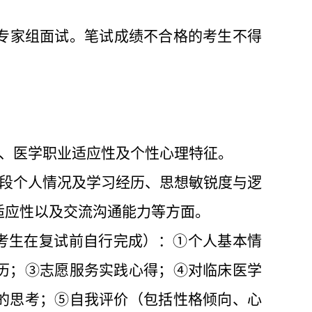
专家组面试。笔试
成绩
不合格的考生不得
、医学职业适应性及个性心理特征。
段个人情况及学习经历、思想敏锐度与逻
适应性以及交流沟通能力等方面。
考生
在复试前自行完成）：
①
个人基本情
历；
③
志愿服务实践心得；
④
对临床医学
的思考；
⑤
自我评价（包括性格倾向、心