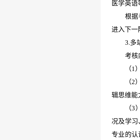
医学英语
根据
进入
下一
3.
多
考核
（
1
（
2
辑思维能
（
3
况及学习
专业的认