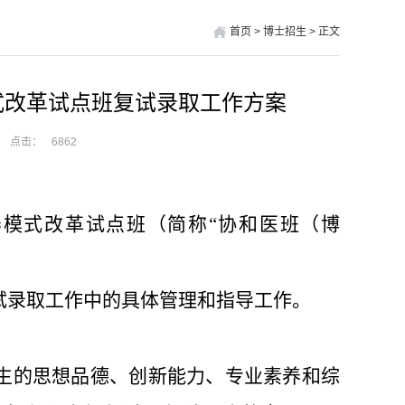
首页
>
博士招生
>
正文
式改革试点班复试录取工作方案
点击：
6862
养模式改革试点班
（
简称
“协和医班（博
试录取工作中
的
具体管理和指导工作。
生的
思想品德、
创新能力、专业素养和综