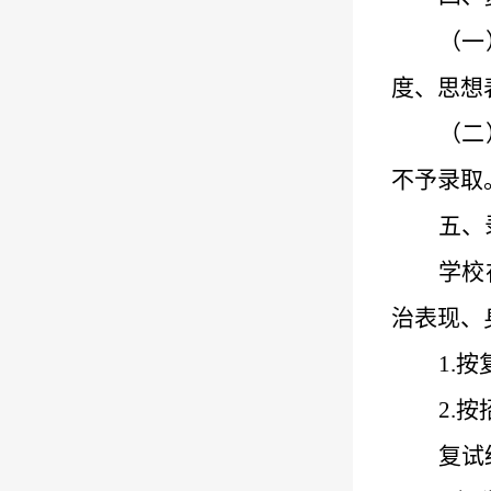
（一
度、思想
（
二
不予录取
五
、
学
校
治表现、
1.
按
2.
按
复试