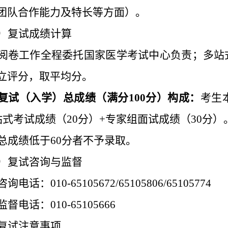
团队合作能力及特长等方面）。
）复试成绩计算
阅卷工作全程委托国家医学考试中心负责
；
多站
立评分
，
取
平均分。
复试（
入学
）
总
成绩
（
满分
100
分）构成
：
考生
站
式
考试成绩（
20
分）
+
专家组面试成绩（
30
分）
总成绩低于
60
分者不予录取。
）复试
咨询与
监督
咨询电话：
010-65105672/65105806/6510
5774
监督电话：
010-65105666
复试注意事项