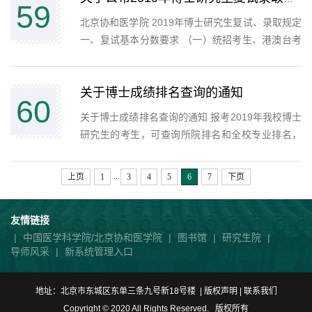
59
北京协和医学院 2019年博士研究生复试、录取规定
一、复试基本分数要求 （一）统招考生、港澳台考
生：初审成绩中专业素质、培养潜力两项均在60分
及以上，且英语达标。 （二）少数民族骨干计划考
关于博士成绩排名查询的通知
生：初审成绩中专业素...
60
关于博士成绩排名查询的通知 报考2019年我校博士
研究生的考生，可查询所院排名和全校专业排名，
查询地址为：北京协和医学院研究生院主页 招生 信
息查询。 北京协和医学院研究生招生办公室 2019
...
上页
1
3
4
5
6
7
下页
年4月12日
友情链接
|
中国医学科学院/北京协和医学院
|
图书馆
|
研究生院
|
导师风采
|
新系统管理入口
地址：北京市东城区东单三条九号新18号楼 | 版权声明 |
联系我们
Copyright © 2020 All Rights Reserved. 版权所有