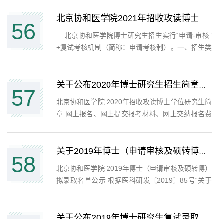
北京协和医学院2021年招收攻读博士学位研究生简章
56
北京协和医学院博士研究生招生实行“申请-审核”
+复试考核机制（简称：申请考核制）。一、招生类
型（均为全日制）（一）学术型研究生。（二）临
床医学专业学位研究生（毕业授予“临床医学博士专
业学位”，专业代码为“1051**”）。 （三）临床医学
关于公布2020年博士研究生招生简章的通知
57
专业...
北京协和医学院 2020年招收攻读博士学位研究生简
章 网上报名、网上提交报考材料、网上交纳报名费
时间： 2019年11月1日—30日，报名网址请关注本
校研招网通知
（http://graduate.pumc.edu.cn/zhaosheng/default.a
关于2019年博士（申请审核及硕转博） 拟录取名单的公示
58
北京协和医学院 2019年博士（申请审核及硕转博）
拟录取名单公示 根据医科研发〔2019〕85号“关于
做好2019年研究生录取工作的通知”文件精神，北京
协和医学院于近期组织了2019年博士研究生复试录
取工作，现根据复试录...
关于公布2019年博士研究生复试录取规定的通知