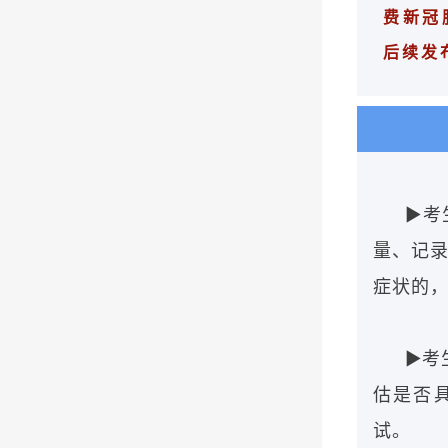
费新冠
后续发
▶考
量、记录
症状的
▶考
估是否
试。