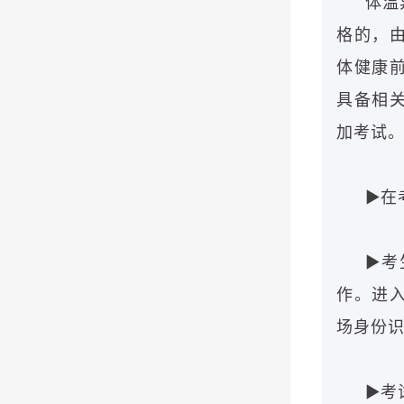
体温
格的，
体健康
具备相
加考试
▶在
▶考
作。进
场身份
▶考