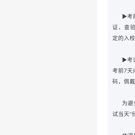
▶考
证、查
定的入
▶考
考前7天
码，佩戴
为避
试当天“