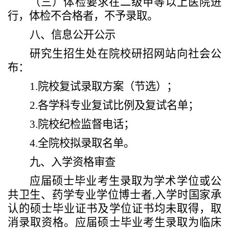
（三）
体检要求在二级甲等以上医院进
行，体检不合格者，不予录取。
八、信息公开公示
研究生招生处在院校研招网站向社会公
布：
1.
院校复试录取
方案
（节选）
；
2.
各学科专业复试比例及复试名单；
3
.
院校纪检监督电话；
4
.
全院校拟录取名单。
九
、入学资格审查
应届硕士毕业考生
录取为
学术学位
或公
共卫生、药学专业学位
博士者
,
入学时国家承
认的硕士毕业证书及学位证书均未取得，取
消录取资格。应届硕士毕业考生
录取为
临床