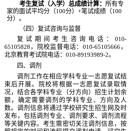
考生复试
（
入学
）
总
成绩计算：
所有专
家的面试平均分（
10
0
分）
+
笔试成绩（
10
0
分）。
（四）复试
咨询与
监督
复试期间
考生咨询电话：
010-
65105828
，
院校监督电话：
010-65105
66
6
，
北京教育考试院
电话：
010-89193989-2
。
四、调剂
调剂工作在
相应学科专业一志愿复试结
束后开展。院校将根据一志愿复试录取情
况，结合各学科专业（分方向）招生计划余
额，确定需要调剂的学科专业、方向及人
数。调剂信息将通过学校研究生招生网及时
发布，包括调剂专业、调剂要求、调剂流程
等关键内容。考生需密切关注调剂信息，按