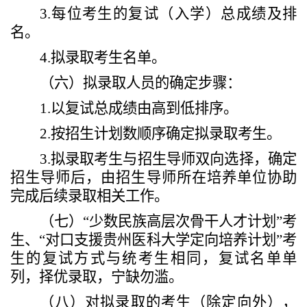
3.
每位考生的
复试
（入学）
总成绩及排
名。
4.
拟录取考生名单。
（
六
）
拟录取人员的确定步骤：
1.
以
复试
总成绩由高到低排序。
2.
按招生计划数顺序确定拟录取考生。
3.
拟录取考生与招生导师双向选择，确定
招生导师后，由招生导师所在培养单位协助
完成后续录取相关工作。
（
七
）
“
少数民族高层次骨干人才计划
”
考
生、
“
对口支援贵州医科大学定向培养计划
”
考
生
的复试方式与统考生相同，复试名单单
列，择优录取，宁缺勿滥。
（
八
）
对拟录取的考生（除定向外），