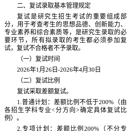
二、
复试录取基本管理规定
复试是研究生招生考试的重要组成部
分，用于考查考生的
思想品德、
创新能力、
专业素养和综合素质等，是研究生录取的必
要环节，所有拟录取的考生都必须参加复
试，复试不合格者不予录取。
（一）复试时间
2026
年
1
月
26
日
-
2026
年
4
月
30
日
（二）复试比例
复试采取差额复试
。
1.
普通计划
：差额比例
不低于
200%
（由
各招生学科专业
<
分方向
>
确定具体复试比
例）。
2.
专项计划：差额比例
200%
（
不分专