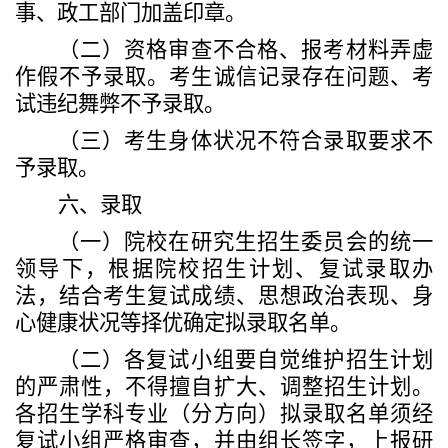
事、政工部门加盖印章。
（
二
）
资格审查不合格、报考材料弄虚
作假不予录取。考生诚信记录存在问题、考
试违纪舞弊不予录取
。
（
三
）
考生身体状况不符合录取要求不
予录取
。
六、录取
（一）
院校在研究生招生
委员会
的统一
领导下，根据院校招生计划、复试录取办
法
，
结合
考生复试成绩、思想政治表现、身
心健康状况等择优确定拟录取名单。
（二）
各
复试小组
要自觉维护招生计划
的严肃性，不得擅自扩大、调整招生计划。
各招生学科专业
（
分方向）
拟录取名单须经
复试小组严格审查，并由组长签字，上报研