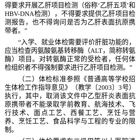
得要求开展乙肝项目检测（俗称
‘
乙肝五项
’
和
HBV-DNA
检测），不得要求提供乙肝项目检
测报告，也不得询问是否为乙肝表面抗原携
带者。
”
“
入学、就业体检需要评价肝脏功能的，
应当检查丙氨酸氨基转移酶（
ALT
，简称转氨
酶）项目。对转氨酶正常的受检者，任何体
检组织者不得强制要求进行乙肝项目检测。
”
（二）
体检标准参照《普通高等学校招
生体检工作指导意见》（教学〔
2003
〕
3
号）
执行，其中，取消该文件中乙型肝炎表面抗
原携带者不能录取学前教育、航海技术、飞
行技术、面点工艺、西餐工艺、烹饪与营
养、烹饪工艺、食品科学与工程的专业的限
制。