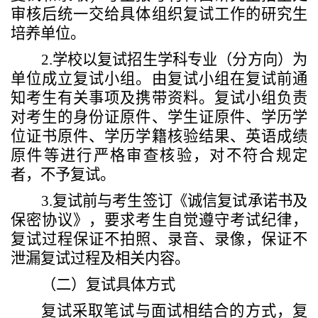
审核后统一交给
具体组织
复试
工作的研究生
培养单位
。
2.
学校以复试招生学科专业（分方向）为
单位成立复试小组。由
复试小组在复试前通
知考生有关事项及携带资料。复试小组
负责
对考生的身份证
原件
、学生证
原件
、学历学
位证书原件、学历学籍核验结果
、
英语成绩
原件等
进行严格审查核验，对不符合规定
者，不予复试。
3.
复试前与考生签订《诚信复试承诺书及
保密协议》，
要求考生
自觉遵守考试纪律，
复试过程保证不拍照、录音、录像，保证不
泄漏复试过程及相关内容。
（二）复试具体方式
复试采取笔试与面试相结合的方式，复