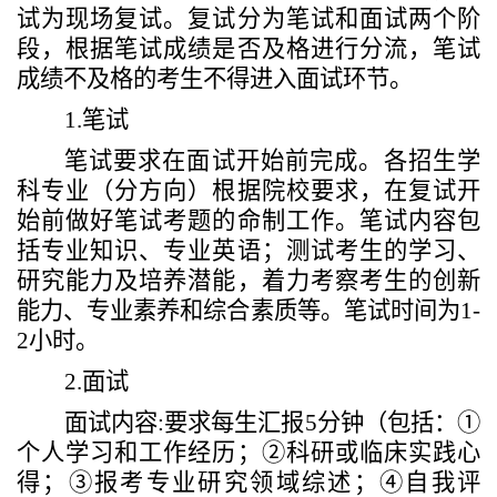
试为现场复试。复试分为笔试和面试两个阶
段，根据笔试成绩是否及格进行分流，笔试
成绩不及格的考生不得进入面试环节。
1.
笔试
笔试
要求
在面试开始前完成。各招生学
科专业
（
分方向）
根据
院校
要求
，在
复试开
始前做好笔试考题的命制工作。笔试内容包
括专业知识、专业英语；测试考生的学习、
研究能力及培养潜能，着力考察考生的创新
能力、专业素养和综合素质等。笔试时间为
1-
2
小时。
2
.
面试
面试内容
:
要求每生汇报
5
分钟（包括：
①
个人学习和工作经历；
②
科研或临床实践心
得；
③
报考专业研究领域综述；
④
自我评