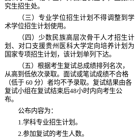
究生招生处。
（三）
专业学位招生计划不得调整到学
术学位招生计划使用。
（
四
）
少数民族高层次骨干人才招生计
划
、对口支援贵州医科大学定向培养计划
为
国家专项招生计划，该计划单列下达。
（
五
）
根据考生
复试
总成绩排列名次，
从高到低依次录取。
面试或笔试
成绩不合格
（低于
60
分）者
均
不予录取。复试结果由各
复试小组
在复试结束后
48
小时内向考生公
布。
公布内容为：
1.
学科专业招生计划。
2.
参加复试的考生人数。