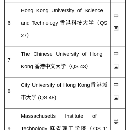
Hong Kong University of Science
中
6
and Technology 香港科技大学（QS
国
27）
The Chinese University of Hong
中
7
Kong 香港中文大学（QS 43）
国
City University of Hong Kong香港城
中
8
市大学 (QS 48)
国
Massachusetts Institute of
美
9
Technology 麻省理工学院（QS 1;