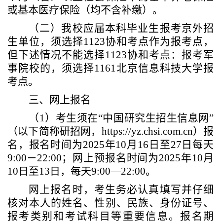
或基本医疗保险（均不含补缴）。
（二）我校应届本科毕业生报考京外招
生单位，须选择
1123协和考点作为报考点，
但下述情况不能选择1123协和考点：报考军
事院校的，须选择
1161北京信息科技大学
报
考点。
三、网上报名
（
1）考生须在“中国研究生招生信息网”
（以下简称研招网，https://yz.chsi.com.cn）报
名，报名时间为202
5
年
10月1
6
日至
2
7
日每天
9:00－22:00；网上预报名时间为202
5
年
10月
10
日至
13
日，每天
9:00—22:00。
网上报名时，考生务必认真填写并仔细
核对本人的姓名、性别、民族、身份证号、
报考类别和考试科目等重要信息。报名期