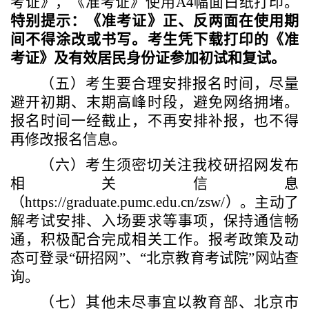
考证》，《准考证》使用A4幅面白纸打印。
特别
提示
：《准考证》正、反两面在使用期
间不得涂改或书写。考生凭下载打印的《准
考证》及有效居民身份证参加初试和复试。
（五）考生要合理安排报名时间，尽量
避开初期、末期高峰时段，避免网络拥堵。
报名时间一经截止，不再安排补报，也不得
再修改报名信息。
（六）考生须密切关注
我校研招网发布
相关信息
（
https://graduate.pumc.edu.cn/zsw/
）
。主动了
解考试安排、入场要求等事项，保持通信畅
通，积极配合完成相关工作。报考政策及动
态可登录
“研招网”、“北京教育考试院”网站查
询
。
（
七
）
其他未尽事宜以教育部、北京市