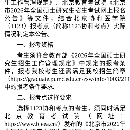
生工作管理规定》、
北京教育考试院《
北京
市
2026
年全国硕士研究生招生考试网上报名
公告》等
文件
，结合
北京协和医学院
（
1123）报
考点
（
简称
1123协和考点
）
实际
情况
制定本公告
。
一、报考资格
考生须符合教育部《
202
6
年全国硕士研
究生招生工作管理规定》中规定的报考条
件，
报考我校考生还需满足我校招生简章
（
https://graduate.pumc.edu.cn/zsw/info/1003/21
中的报考条件要求
。
二、报考点选择要求
选择
1123协和考点的考生，须同时满足
北京教育考试院（网址：
https://www.bjeea.cn/）发布的《北京市202
6
年