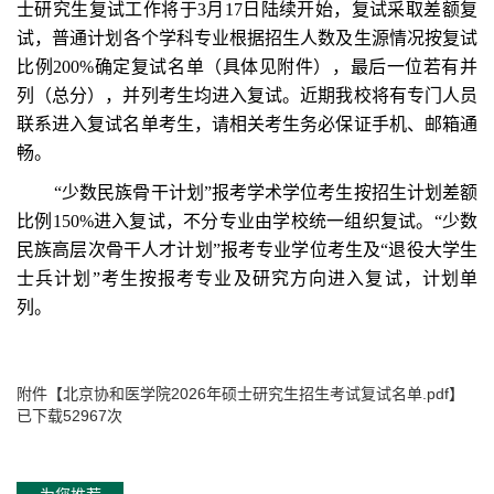
士研究生复试工作将于
3月
17
日陆续开始，复试采取差额复
试，
普通计划
各个学科专业根据招生人数及生源情况按复试
比例
200%确定复试名单（具体见附件），最后一位若有并
列（总分），并列考生均进入复试。近期我校将有专门人员
联系进入复试名单考生，请相关考生务必保证手机、邮箱通
畅。
“
少数民族骨干计划
”
报考学术学位考生
按招生计划差额
比例
150%进入复试
，
不分专业由学校统一组织复试。
“少数
民族高层次骨干人才计划”报考专业学位考生及“退役大学生
士兵计划”考生
按
报考专业及研究方向进入复试
，
计划单
列
。
附件【
北京协和医学院2026年硕士研究生招生考试复试名单.pdf
】
已下载
52967
次