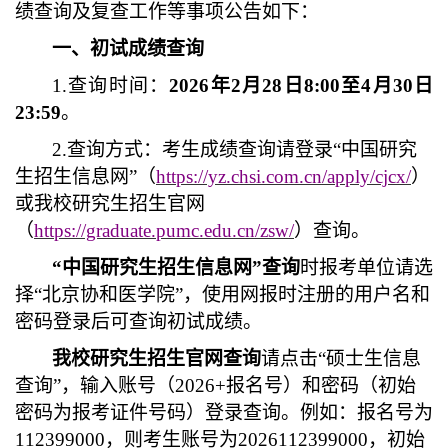
绩查询及复查工作等事项公告如下：
一、初试成绩查询
1.
查询时间：
202
6
年
2
月
28
日
8
:
0
0
至
4
月
30
日
23:59
。
2.
查询方式：考生成绩查询请登录
“中国研究
生招生信息网”（
https://yz.chsi.com.cn/apply/cjcx/
）
或
我校研究生招生官网
（
http
s
://graduate.pumc.edu.cn/zsw/
）
查询。
“中国研究生招生信息网”查询
时报考单位请选
择
“北京协和医学院”，使用网报时注册的用户名和
密码登录后可查询初试成绩。
我校研究生招生官网查询
请
点击
“硕士生信息
查询”，输入账号（
202
6
+
报名号）和密码（
初始
密码为报考证件号码
）登录查询。
例如
：报名号为
112399000
，则考生账号为
202
6
112399000
，
初始