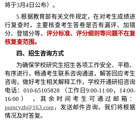
将于
3
月
4
日公布）。
5.
根据教育部有关文件规定，在对考生成绩进
行复查时，主要核查考生答卷是否有漏评、加错
分、登错分等，
评分标准、评分细则
等
问题不在
复
核
复查范围。
四、招生咨询方式
为确保学校研究生招生各项工作安全、平稳、
有序进行，畅通考生联系咨询通道，解答回应考生
咨询，做好考生相关解释工作，学校开通研招咨询
电话：
010-
65105828
（
工作日
9:00-11:
0
0
，
14:00-
16:
0
0
）
，其余时间考生可通过邮箱：
pumcyzb@163.com
，发送邮件咨询。我们将根据
情况及时答复。