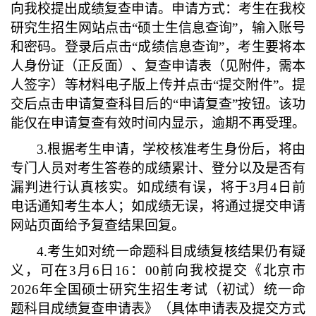
向我校提出成绩复查申请
。
申请方式：考生在我校
研究生招生网站点击
“硕士生信息查询”，输入账号
和密码。登录后点击“成绩信息查询”，
考生要将本
人身份证（正
反
面）、复查申请表（见附件，需本
人签字）等材料电子版上传
并点击
“提交附件”
。
提
交后点击申请复查科目后的
“申请复查”按钮。该功
能仅在申请复查有效时间内显示，
逾期不再受理。
3.
根据考生申请，学校核准考生身份后，将由
专门人员对考生答卷的成绩累计、登分以及是否有
漏判进行认真核实。如成绩有误，将于
3
月
4
日前
电话通知考生本人；如成绩无误，将通过
提交申请
网站页面给予复查结果回复。
4.
考生如对统一命题科目成绩复核结果仍有疑
义，可在
3月6
日
16：00前
向我校提交《北京市
202
6
年全国硕士研究生招生考试
（
初试
）
统一命
题科目成绩复查申请表》（具体申请表及提交方式