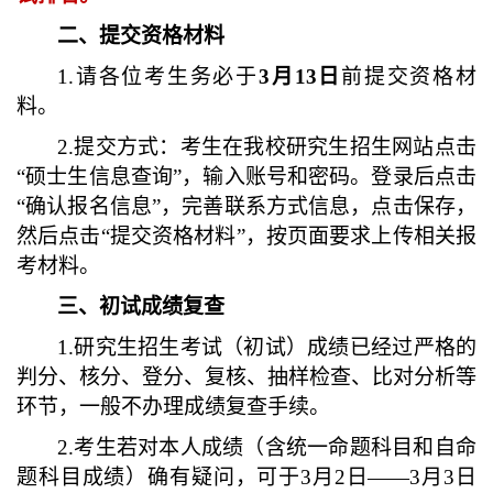
二
、提交资格材料
1.
请各位考生务必于
3
月
13
日
前提交资格材
料。
2.
提交方式：考生在我校研究生招生网站点击
“硕士生信息查询”，输入账号和密码。登录后点击
“确认报名信息”，完善联系方式信息，点击保存，
然后点击“提交资格材料”，按
页面
要求上传相关报
考材料。
三
、初试成绩复查
1.
研究生
招生
考试
（
初试
）
成绩已经过严格的
判分、核分、登分、复核、抽样检查、比对分析等
环节，一般不办理成绩复查手续。
2.
考生若对本人成绩（含统一命题科目和自命
题科目成绩）确有疑问，可于
3
月
2日
——
3月3
日