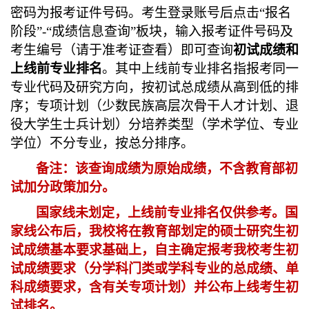
密码为
报考证件号码
。考生登录账号后
点击
“报名
阶段”-“成绩信息查询”板块，输入报考证件号码及
考生编号（请于准考证查看）
即可查询
初试成绩和
上线前
专业排名
。其中
上线前
专业排名指报考同一
专业代码及研究方向，按初试总成绩从高到低的排
序；专项计划（少数民族高层次骨干人才计划、退
役大学生士兵计划）
分培养类型（学术学位、专业
学位）
不分专业，按总分排序。
备注：
该查询成绩为原始成绩，不含教育部初
试加分政策加分。
国家线未划定，
上线前
专业排名仅供参考。国
家线公布后，
我校将在教育部划定的硕士研究生初
试成绩基本要求基础上，自主确定报考我校考生初
试成绩要求（分学科门类或学科专业的总成绩、单
科成绩要求，含有关专项计划）并公布上线考生初
试排名。