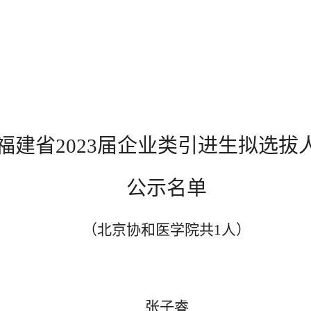
福建省
2023
届企业类引进生拟选拔
公示名单
（北京协和医学院共
1
人）
张子睿