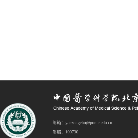
邮箱：yanzongchu@pumc.edu.cn
邮编：100730