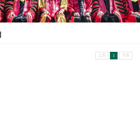
团
上页
1
下页