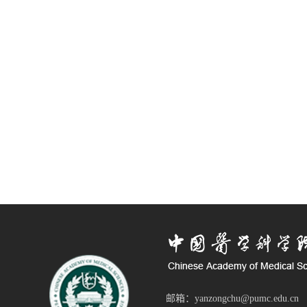
邮箱：yanzongchu@pumc.edu.cn