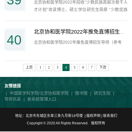
北京协和医学院2022年招收“少数民族高层次骨干人
才计划”攻读博士、硕士学位研究生简章 “少数民族
高层次骨干人才计划”为国家定向培养专项招生计
划。招生工作坚持“定向招生、定向培养、定向就业”
的原则，实行“自愿报考、统一考试、单独划线、择
北京协和医学院2022年推免直博招生导师（参考）
40
优录取...
北京协和医学院2022年推免直博招生导师（参考
上页
1
2
3
4
5
6
7
下页
友情链接
|
中国医学科学院/北京协和医学院
|
图书馆
|
研究生院
|
导师风采
|
新系统管理入口
地址：北京市东城区东单三条九号新18号楼 | 版权声明 |
联系我们
Copyright © 2020 All Rights Reserved. 版权所有