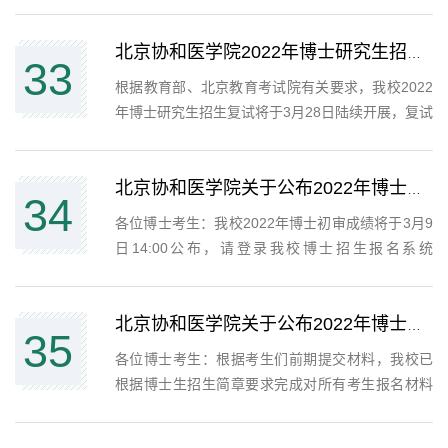
向就业”的原则，实行“自愿报考、统一考试、单独划
线、择优录取”等特殊政策。我校“少数民族高层次骨
干人才计划”均招收全日制学生。一、生源范围
北京协和医学院2022年博士研究生招生复试名单公示
33
（一...
根据教育部、北京教育考试院有关要求，我校2022
年博士研究生招生复试将于3月28日陆续开展，复试
采取差额复试，各个学科专业根据招生人数及生源
情况按复试比例200%确定复试名单（具体见附
件），最后一位若有并列（总分），并列考生均进
北京协和医学院关于公布2022年博士初审成绩及排名的通知
34
入复试。复试方式采取...
各位博士考生：我校2022年博士初审成绩将于3月9
日14:00公布，请登录我校博士招生报名系统
（http://graduateyz.pumc.edu.cn/admission/acces
登录后点击“提交报名材料”板块，可查看报名资格审
核情况，报名资格审核“合格”考生可点击“查看...
北京协和医学院关于公布2022年博士资格审核结果的通知
35
各位博士考生：根据考生们前期提交材料，我校已
根据博士生招生简章要求完成对所有考生报名材料
的完整性、规范性审查。即日起，所有考生可登录
我校研究生招生网