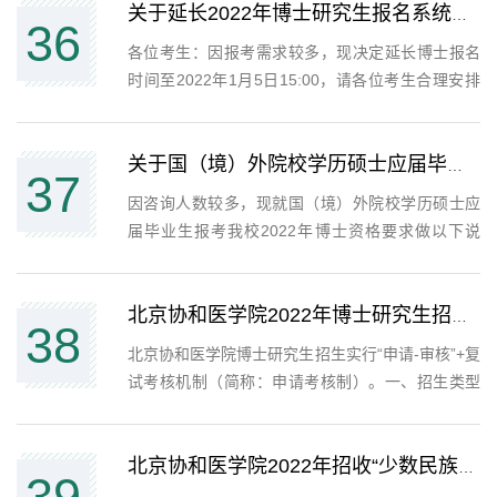
（http://graduate.pumc.edu.cn/zsw/）点击“博士生
关于延长2022年博士研究生报名系统开放时间的通知
36
报名入口”，登录后点击“提交报名材料”板...
各位考生：因报考需求较多，现决定延长博士报名
时间至2022年1月5日15:00，请各位考生合理安排
时间。北京协和医学院研究生招生处2021年12月28
关于国（境）外院校学历硕士应届毕业生报考博士资格的说明
37
因咨询人数较多，现就国（境）外院校学历硕士应
届毕业生报考我校2022年博士资格要求做以下说
明：国（境）外院校学历应届硕士毕业生（预计
2022年7月前毕业）报考我校2022年博士研究生，
由于不能提供学生证扫描件，在提交博士报考材料
北京协和医学院2022年博士研究生招生简章及统招专业目录
38
时，须在“硕士学位证书...
北京协和医学院博士研究生招生实行“申请-审核”+复
试考核机制（简称：申请考核制）。一、招生类型
（均为全日制）（一）学术学位研究生。（二）临
床医学专业学位研究生（毕业授予“临床医学博士专
业学位”，专业代码为“1051**”）。 （三）临床医学
北京协和医学院2022年招收“少数民族高层次骨干人才计划”攻读博士、硕士学位研究...
39
专业...