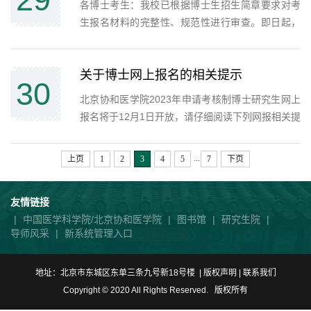
各博士考生：我校已根据博士生招生简章要求对考
生报名材料的完整性、规范性进行审查。即日起，
考生可登录我校研究生招生网
（http://graduate.pumc.edu.cn/zsw/）点击“博士生
关于博士网上报名的相关提示
报名入口”，登录后点击“提交报名材料”板块，查看
30
报名资格审核情况。 对资格...
北京协和医学院2023年申请考核制博士研究生网上
报名将于12月1日开放，请仔细阅读下列网报相关提
示：一、注册1、请登录网址，
https://graduateyz.pumc.edu.cn/admission/accessSi
...
上页
1
2
3
4
5
7
下页
先进行实名注册，必须先注册成为网站用户，才能
进行网上报名。2、注册...
友情链接
|
中国医学科学院/北京协和医学院
|
图书馆
|
研究生院
|
导师风采
|
新系统管理入口
地址：北京市东城区东单三条九号新18号楼 | 版权声明 |
联系我们
Copyright © 2020 All Rights Reserved. 版权所有