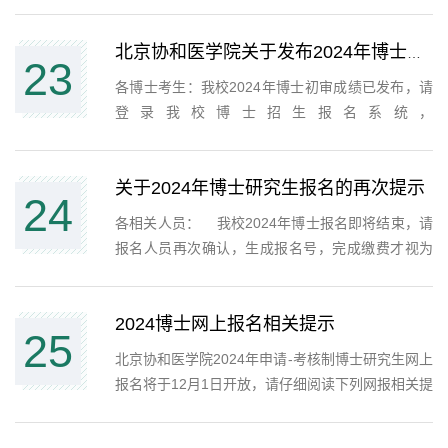
公布博士复试名单（附件）。博士研究生复试采取
差额复试，各学科专业根据招生简章公布的招生计
划与初审成绩上线人数确定具体复试比例（200-
北京协和医学院关于发布2024年博士初审成绩及排名的通知
23
400%）及复试名单...
各博士考生：我校2024年博士初审成绩已发布，请
登录我校博士招生报名系统，
（http://graduateyz.pumc.edu.cn/admission/access
登录后点击“提交报名材料”板块，可查看报名资格审
关于2024年博士研究生报名的再次提示
核情况，报名资格审核“合格”考生可点击“查看初审
24
成绩”板块查...
各相关人员： 我校2024年博士报名即将结束，请
报名人员再次确认，生成报名号，完成缴费才视为
报名成功；报名号生成缴费完毕后，27号系统关闭
前仍可以修改报名信息重新提交材料。为避免网络
2024博士网上报名相关提示
拥堵，建议在27号之前完成缴费，避免在最后一天
25
缴费失败导致报...
北京协和医学院2024年申请-考核制博士研究生网上
报名将于12月1日开放，请仔细阅读下列网报相关提
示： 一、注册 1、请登录网址，
https://graduateyz.pumc.edu.cn/admission/accessSi