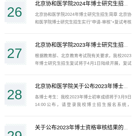
先进行实名注册必须先注册成为网站用户，才能进
北京协和医学院2024年博士研究生招生简章及招生专业目录
26
行网上报名。2、注...
北京协和医学院2024年博士研究生招生简章 北京协
和医学院博士研究生招生实行“申请-审核”+复试考核
机制（简称：申请考核制）。一、招生类型（均为
全日制）（一）学术学位研究生。（二）临床医学
专业学位研究生（专业代码为“1051**”），医学技术
北京协和医学院2023年博士研究生招生复试名单公示
27
专业学位...
​根据教育部、北京教育考试院有关要求，我校2023
年博士研究生招生复试将于4月1日陆续开展，复试
采取差额复试，各学科专业根据招生简章公布统招
招生计划与初审成绩上线人数确定具体复试比例
（200-400%）及确定复试名单（具体见附件），最
北京协和医学院关于公布2023年博士初审成绩及排名的通知
28
后一位若有并列（...
各博士考生：我校2023年博士初审成绩将于3月9日
14:00公布，请登录我校博士招生报名系统，
（http://graduateyz.pumc.edu.cn/admission/access
登录后点击“提交报名材料”板块，可查看报名资格审
核情况，报名资格审核“合格”考生可点击“查看初...
关于公布2023年博士资格审核结果的通知
29