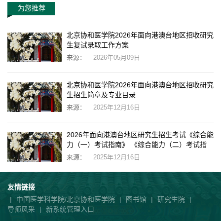
为您推荐
北京协和医学院2026年面向港澳台地区招收研究
生复试录取工作方案
来源：
2026年05月09日
北京协和医学院2026年面向港澳台地区招收研究
生招生简章及专业目录
来源：
2025年12月16日
2026年面向港澳台地区研究生招生考试《综合能
力（一）考试指南》 《综合能力（二）考试指
南》正式公布
来源：
2025年12月16日
友情链接
|
中国医学科学院/北京协和医学院
|
图书馆
|
研究生院
|
导师风采
|
新系统管理入口