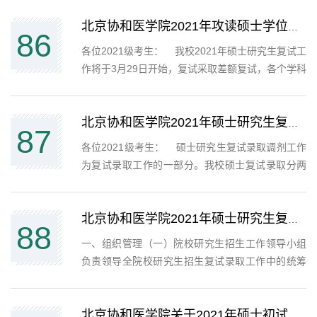
取工作，经复试选拔，共录取统招硕士生625人（包
括少数民族骨干11人，大学生士兵2人，港澳台5
北京协和医学院2021年攻读硕士学位研究生考试复试名单公示
86
人）。现将北京协...
各位2021级考生： 我校2021年硕士研究生复试工
作将于3月29日开始，复试采取差额复试，各个学科
专业根据《2021年硕士招生简章》公布的统考招生
人数及生源情况按复试比例150% 确定复试名单
（具体见附件），最后一位若有并列，并列考生均
北京协和医学院2021年硕士研究生复试录取调剂工作须知
87
进入复试。近期我...
各位2021级考生： 硕士研究生复试录取调剂工作
为复试录取工作的一部分。我校硕士复试录取分两
步完成，第一步根据招生简章公布计划完成一志愿
考生的复试录取工作，第二步根据硕士生源情况及
增量招生计划安排开展调剂工作。同等条件下调剂
北京协和医学院2021年硕士研究生复试录取工作方案（节选）
88
优先考虑第一志...
一、组织管理（一）院校研究生招生工作领导小组
负责领导全院校研究生招生复试录取工作中的统筹
管理和监督检查工作。（二）各培养单位招生工作
领导小组，负责本培养单位研究生招生复试录取工
作中的统筹管理和监督检查工作。（三）院校研究
北京协和医学院关于2021年硕士初试成绩排名查询的通知