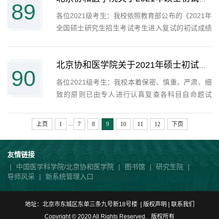
89
生招生处承担研究...
各位2021级考生：我校依照教育部公布的《2021年
全国硕士研究生招生考试考生进入复试的初试成绩
基本要求》(国家分数线)，制定了《北京协和医学院
2021年全国硕士研究生统一入学考试考生进入复试
的初试成绩基本要求》（见附件）。上线考生可查
北京协和医学院关于2021年硕士初试成绩查询结果的通知
90
询本人初试成绩...
各位2021级考生：我校本着保密、慎重、严肃、细
致的原则已由专人进行认真复查各科目自命题试
卷，相关结果已通过手机短信的方式通知申请查分
考生。 由于统考科目的考生答卷不返还给招生单
...
上页
1
7
8
9
10
11
12
下页
位，若考生对全国统考科目成绩复查结果仍有异
议，可在3月14日、15日...
友情链接
|
中国医学科学院/北京协和医学院
|
图书馆
|
研究生院
|
导师风采
|
新系统管理入口
地址：北京市东城区东单三条九号新18号楼 | 版权声明 |
联系我们
Copyright © 2020 All Rights Reserved. 版权所有