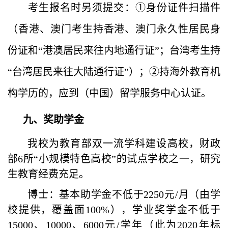
考生报名时另须提交：①身份证件扫描件
（香港、澳门考生持香港、澳门永久性居民身
份证和“港澳居民来往内地通行证”；台湾考生持
“台湾居民来往大陆通行证”）；②持海外教育机
构学历的，应到（中国）留学服务中心认证。
九、奖助学金
我校为教育部双一流学科建设高校，财政
部
6
所“小规模特色高校”的试点学校之一，研究
生教育经费充足。
博士：基本助学金不低于
2250
元
/
月（由学
校提供，覆盖面
100%
），学业奖学金不低于
15000
、
10000
、
6000
元
/
学年（此为
2020
年标