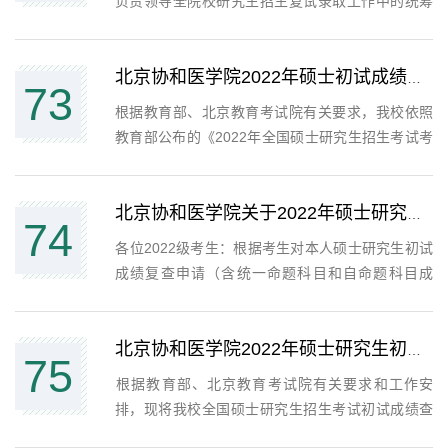
负责领导全院校研究生招生复试录取工作中的统筹
管理和监督检查工作。（二）各培养单位招生工作
领导小组，负责本培养单位研究生招生复试录取工
作中的统筹管理和监督检查工作。（三）院校研究
北京协和医学院2022年硕士初试成绩上线排名查询公告
73
生招生处承担研究...
根据教育部、北京教育考试院有关要求，我校依照
教育部公布的《2022年全国硕士研究生招生考试考
生进入复试的初试成绩基本要求》(国家分数线)，制
定了《北京协和医学院2022年全国硕士研究生统一
入学考试考生进入复试的初试成绩基本要求》（见
北京协和医学院关于2022年硕士研究生初试统一命题科目成绩复查申请通知
74
附件）。请登录...
​各位2022级考生：根据考生对本人硕士研究生初试
成绩复查申请（含统一命题科目和自命题科目成
绩），我校派专人对考生答卷的成绩累计、登分以
及是否有漏判进行了认真核实，复查结果已通过考
生复查申请中联系电话短信通知。若考生对全国统
北京协和医学院2022年硕士研究生初试成绩查询公告
75
考科目成绩复查结...
​根据教育部、北京教育考试院有关要求和工作安
排，现将我校全国硕士研究生招生考试初试成绩查
询及复查工作等事项公告如下：一、初试成绩查询