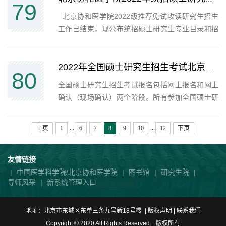
79
(84512)、中国食品药品...
​ 北京协和医学院2022级推荐免试攻读研究生招生
工作已结束，现公布统招硕士研究生专业目录和招
生人数，各专业统招招生人数已减去拟录取推免生
人数，供考生报名时参考，最后招生计划以教育部
正式下达计划为准。 北京协和医学院研究生招生
2022年全国硕士研究生招生考试北京协和医学院考点（1123）网报公告与网上确认须知
80
处2021年10月19
全国硕士研究生招生考试报名包括网上报名和网上
确认（现场确认）两个阶段。所有参加全国硕士研
究生招生考试的考生均须在国家规定时间内，进行
网上报名、网上缴费，并按照报考点的时间安排进
...
...
上页
1
6
7
8
9
10
12
下页
行网上确认（现场确认）。只有完成以上步骤，报
名流程才完成。北...
友情链接
|
中国医学科学院/北京协和医学院
|
图书馆
|
研究生院
|
导师风采
|
新系统管理入口
地址：北京市东城区东单三条九号新18号楼 | 版权声明 |
联系我们
Copyright © 2020 All Rights Reserved. 版权所有