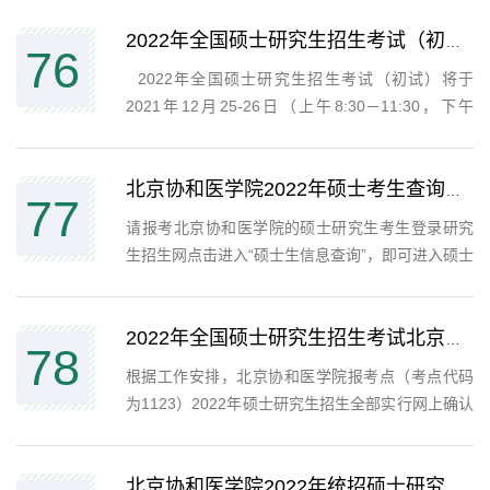
1.查询时间：2022年2月21日15:00至5月1日
23:59，排名查询将在2月21日17:00后开放。2.查询
2022年全国硕士研究生招生考试（初试）北京协和医学院考点考生须知（包括防疫须知...
76
方式：考生成绩查询请登...
2022年全国硕士研究生招生考试（初试）将于
2021年12月25-26日（上午8:30－11:30，下午
14:00－17:00）举行。为确保考试平稳有序开展、
保障所有考生及工作人员的身体健康，请考生及时
认真阅读《北京市2022年全国硕士研究生招生考试
北京协和医学院2022年硕士考生查询本人信息及本专业方向报考人数的通知
77
（初试)疫情防控考生须知...
​请报考北京协和医学院的硕士研究生考生登录研究
生招生网点击进入“硕士生信息查询”，即可进入硕士
研究生招生系统登录页面或直接输入网址：
（https://graduateyz.pumc.edu.cn/admission/acces
进入，输入账号（2022+报名号）和密码...
2022年全国硕士研究生招生考试北京协和医学院考点（1123）网上确认须知
78
根据工作安排，北京协和医学院报考点（考点代码
为1123）2022年硕士研究生招生全部实行网上确认
报名信息的方式。相关确认工作流程如下：一、本
报考点接收考生条件要求本报考点受理报考北京协
和医学院（10023）、卫健委老年医学研究所
北京协和医学院2022年统招硕士研究生专业目录和招生人数