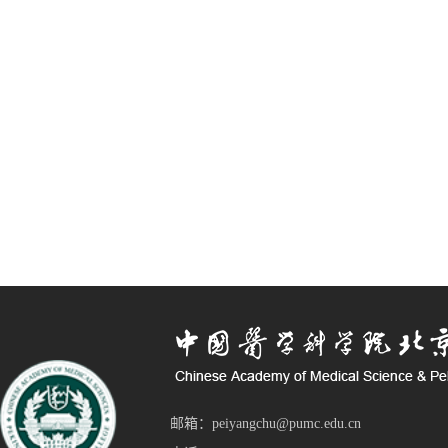
邮箱：peiyangchu@pumc.edu.cn