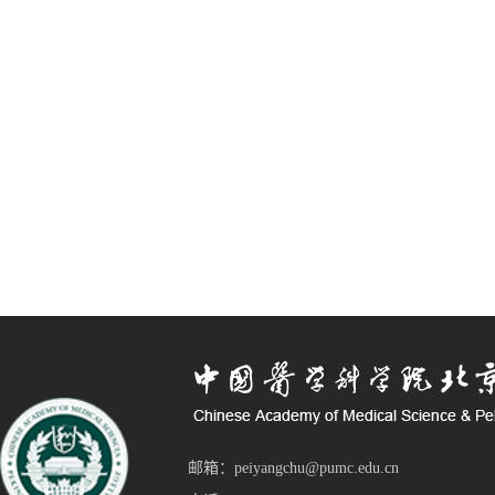
邮箱：peiyangchu@pumc.edu.cn