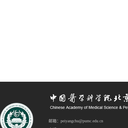
邮箱：peiyangchu@pumc.edu.cn